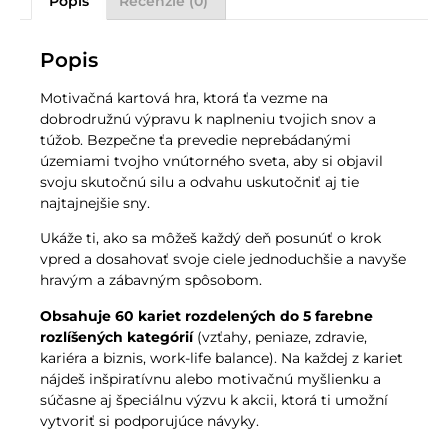
Popis
Recenzie (0)
Popis
Motivačná kartová hra, ktorá ťa vezme na
dobrodružnú výpravu k naplneniu tvojich snov a
túžob. Bezpečne ťa prevedie neprebádanými
územiami tvojho vnútorného sveta, aby si objavil
svoju skutočnú silu a odvahu uskutočniť aj tie
najtajnejšie sny.
Ukáže ti, ako sa môžeš každý deň posunúť o krok
vpred a dosahovať svoje ciele jednoduchšie a navyše
hravým a zábavným spôsobom.
Obsahuje 60 kariet rozdelených do 5 farebne
rozlíšených kategórií
(vzťahy, peniaze, zdravie,
kariéra a biznis, work-life balance). Na každej z kariet
nájdeš inšpiratívnu alebo motivačnú myšlienku a
súčasne aj špeciálnu výzvu k akcii, ktorá ti umožní
vytvoriť si podporujúce návyky.