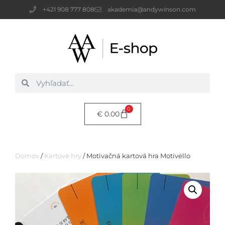
+421 908 777 808
akademia@andywinson.com
0
€
0.00
Domov
/
Kartové hry
/ Motivačná kartová hra Motivello