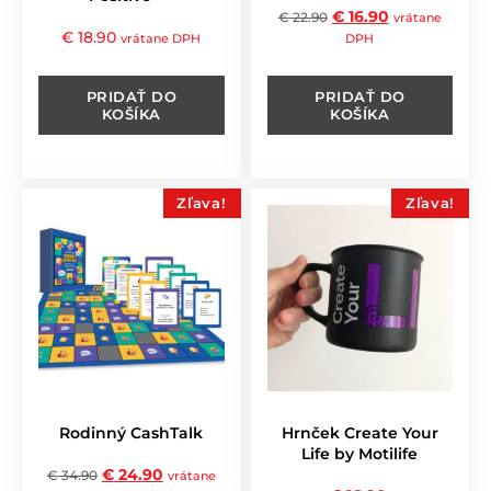
€
16.90
€
22.90
vrátane
€
18.90
vrátane DPH
DPH
PRIDAŤ DO
PRIDAŤ DO
KOŠÍKA
KOŠÍKA
Zľava!
Zľava!
Rodinný CashTalk
Hrnček Create Your
Life by Motilife
€
24.90
€
34.90
vrátane