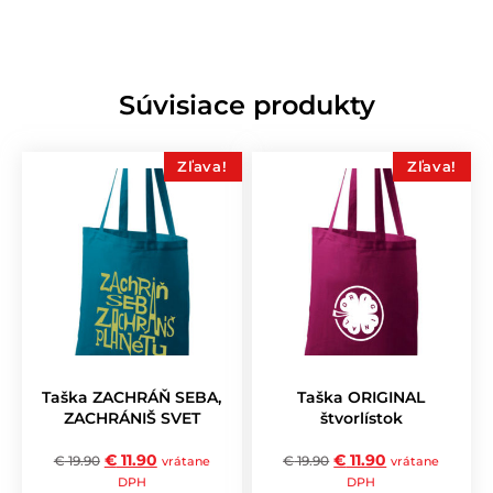
Súvisiace produkty
Zľava!
Zľava!
Taška ZACHRÁŇ SEBA,
Taška ORIGINAL
ZACHRÁNIŠ SVET
štvorlístok
€
11.90
€
11.90
€
19.90
€
19.90
vrátane
vrátane
DPH
DPH