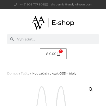
+421 908 777 808
akademia@andywinson.com
0
€
0.00
Domov
/
Tašky
/ Motivačný ruksak OSS – biely