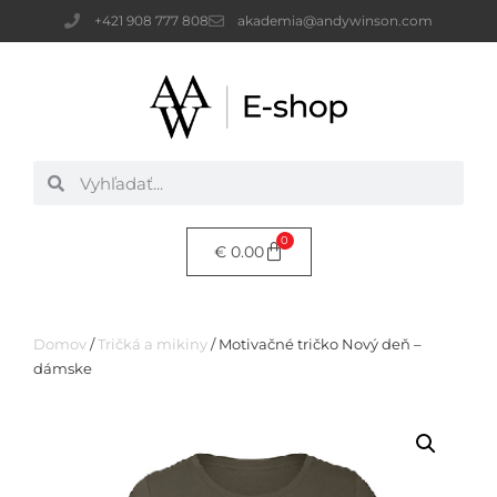
+421 908 777 808
akademia@andywinson.com
0
€
0.00
Domov
/
Tričká a mikiny
/ Motivačné tričko Nový deň –
dámske