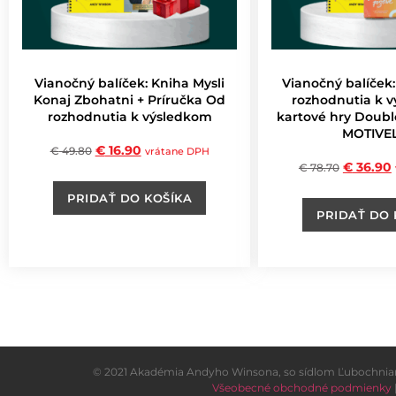
Vianočný balíček: Kniha Mysli
Vianočný balíček:
Konaj Zbohatni + Príručka Od
rozhodnutia k 
rozhodnutia k výsledkom
kartové hry Double
MOTIVE
€
16.90
€
49.80
vrátane DPH
€
36.90
€
78.70
PRIDAŤ DO KOŠÍKA
PRIDAŤ DO 
© 2021 Akadémia Andyho Winsona, so sídlom Ľubochnians
Všeobecné obchodné podmienky