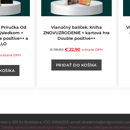
 Príručka Od
Vianočný balíček: Kniha
V
výsledkom +
ZNOVUZRODENIE + kartová hra
 positive++ a
Double positive++
LLO
€
22.90
€
38.80
vrátane DPH
vrátane DPH
PRIDAŤ DO KOŠÍKA
KOŠÍKA
ka 4, 831 04 Bratislava, IČO: 50540335, email: akademia@andywinson.com,
|
Zásady spracúvania osobných údajov
|
Formulár na odstúpenie od zmluv