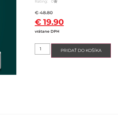
Rating: 0
€
48.80
€
19.90
vrátane DPH
PRIDAŤ DO KOŠÍKA