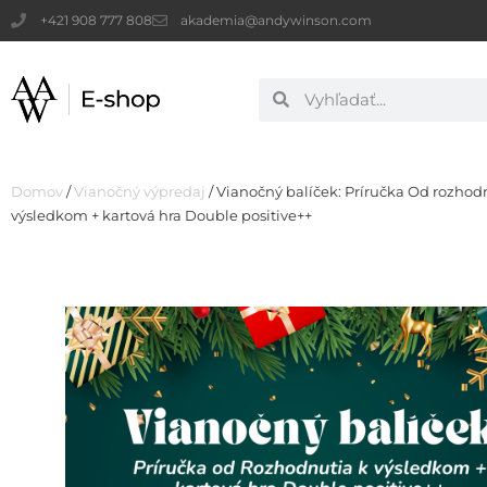
+421 908 777 808
akademia@andywinson.com
Domov
/
Vianočný výpredaj
/ Vianočný balíček: Príručka Od rozhod
výsledkom + kartová hra Double positive++