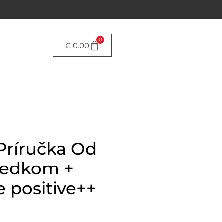
0
€
0.00
 Príručka Od
sledkom +
e positive++