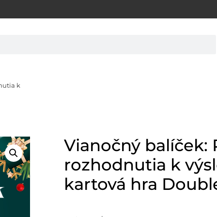
nutia k
Vianočný balíček:
rozhodnutia k vý
kartová hra Doubl