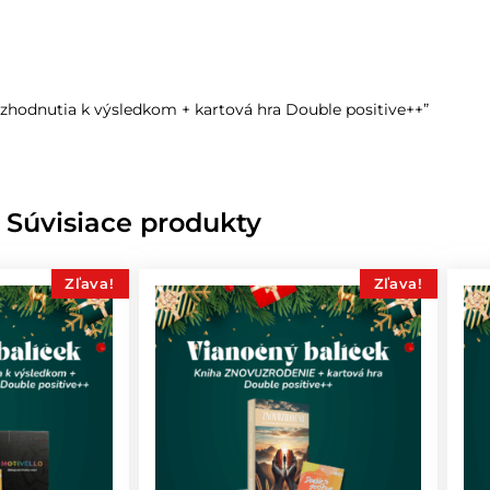
rozhodnutia k výsledkom + kartová hra Double positive++”
Súvisiace produkty
Zľava!
Zľava!