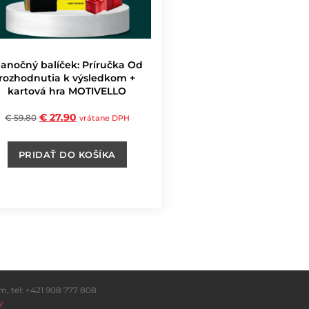
ianočný balíček: Príručka Od
rozhodnutia k výsledkom +
kartová hra MOTIVELLO
€
27.90
€
59.80
vrátane DPH
PRIDAŤ DO KOŠÍKA
 tel: +421 908 777 808
y